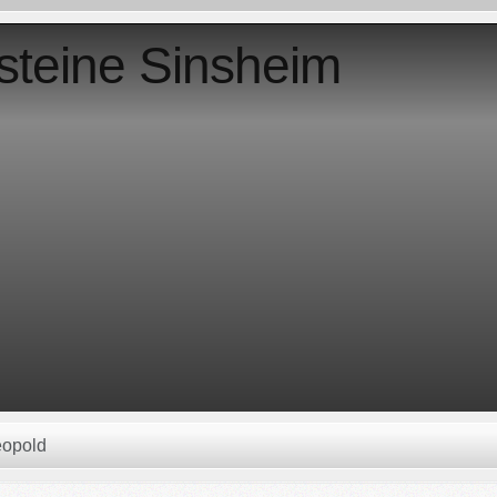
steine Sinsheim
eopold