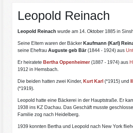
Leopold Reinach
Leopold Reinach
wurde am 14. Oktober 1885 in Sins
Seine Eltern waren der Bäcker
Kaufmann (Karl) Rein
seine Ehefrau
Auguste geb Bär
(1844 - 1924) aus
Un
Er heiratete
Bertha Oppenheimer
(1887 - 1974) aus
H
1912 in Hemsbach.
Die beiden hatten zwei Kinder,
Kurt Karl
(*1915) und
I
(*1919).
Leopold hatte eine Bäckerei in der Hauptstraße. Er ka
1938 ins KZ Dachau. Das Geschäft musste geschloss
Familie zog nach Heidelberg.
1939 konnten Bertha und Leopold nach New York flie