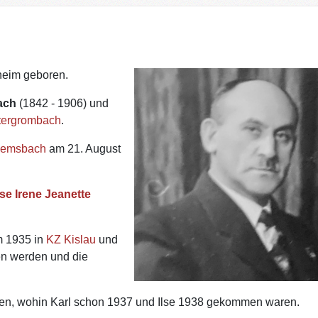
heim geboren.
ach
(1842 - 1906) und
tergrombach
.
emsbach
am 21. August
lse Irene Jeanette
m 1935 in
KZ Kislau
und
en werden und die
hen, wohin Karl schon 1937 und Ilse 1938 gekommen waren.